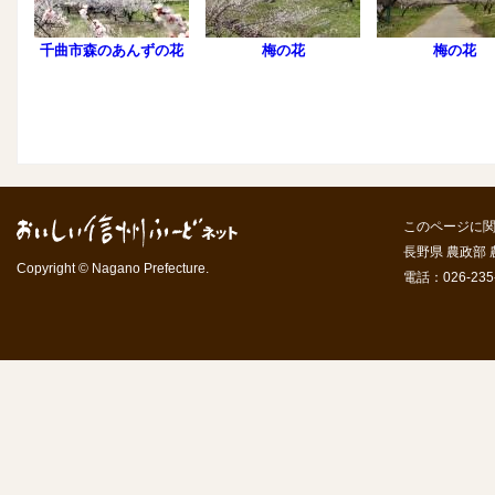
千曲市森のあんずの花
梅の花
梅の花
このページに
長野県 農政部
Copyright © Nagano Prefecture.
電話：026-235-7