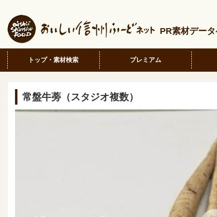
PR素材デー
トップ・素材検索
プレミアム
常盤牛蒡（スタジオ複数）