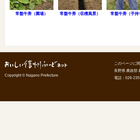
常盤牛蒡（圃場）
常盤牛蒡（収穫風景）
常盤牛蒡（手持
このページに
長野県 農政部
Copyright © Nagano Prefecture.
電話：026-235-7