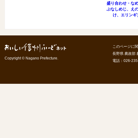
盛り合わせ・な
ぶなしめじ、え
け、エリンギ
このページに
長野県 農政部
Copyright © Nagano Prefecture.
電話：026-235-7