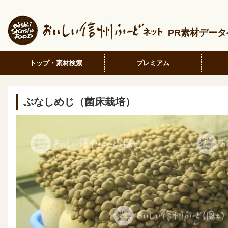
PR素材デー
トップ・素材検索
プレミアム
ぶなしめじ（菌床栽培）