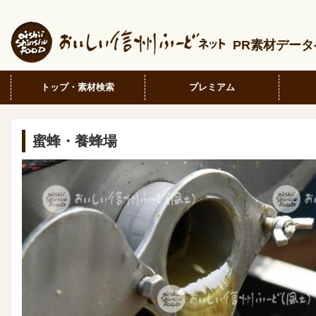
PR素材デー
トップ・素材検索
プレミアム
蜜蜂・養蜂場