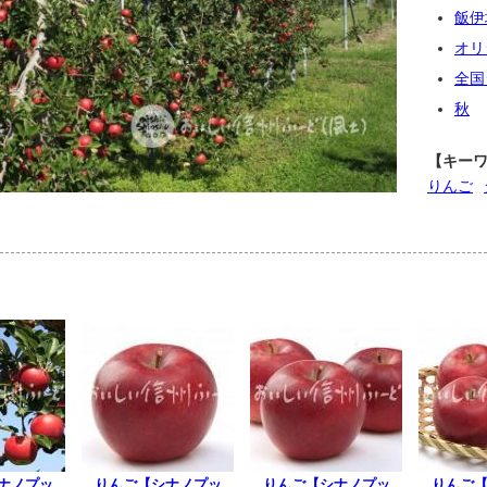
飯伊
オリ
全国
秋
【キー
りんご
ナノプッ
りんご【シナノプッ
りんご【シナノプッ
りんご