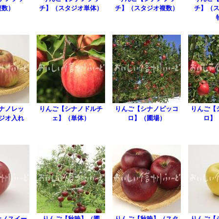
複数）
チ】（スタジオ単体）
チ】（スタジオ複数）
チ】（
ナノレッ
りんご【シナノドルチ
りんご【シナノピッコ
りんご【
ジオ入れ
ェ】（単体）
ロ】（圃場）
ロ】
）
ナノスイー
りんご【秋映】（圃
りんご【秋映】（スタ
りんご【