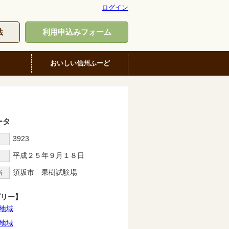
ログイン
法
利用申込みフォーム
おいしい信州ふーど
ータ
3923
D
平成２５年９月１８日
須坂市 果樹試験場
所
ゴリー】
地域
地域