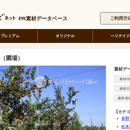
PR素材データベース
ご利用方
プレミアム
オリジナル
ヘリテイジ
（圃場）
素材デ
素材I
撮影日
撮影場
【カテ
長野
松本