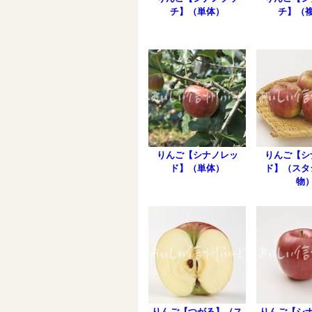
チ】（単体）
チ】（
りんご【シナノレッ
りんご【シ
ド】（単体）
ド】（スタ
物
りんご【つがる】（ス
りんご【シ