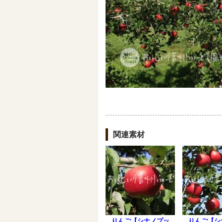
関連素材
りんご【シナノプッ
りんご【シ