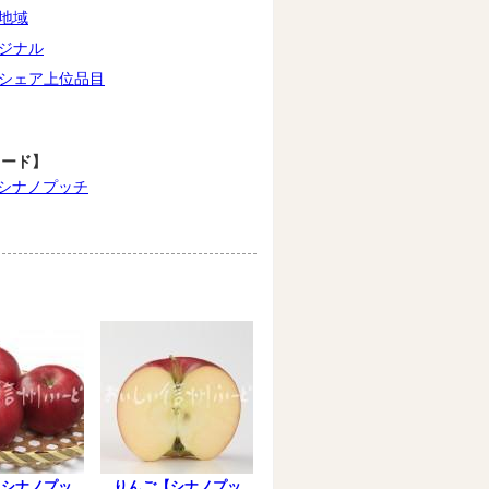
地域
ジナル
シェア上位品目
ワード】
シナノプッチ
【シナノプッ
りんご【シナノプッ