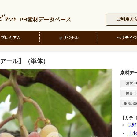
PR素材データベース
ご利用方
プレミアム
オリジナル
ヘリテイジ
アール】（単体）
素材デ
素材I
撮影日
撮影場
【カテ
長野
上小