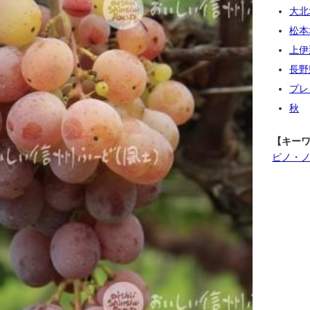
大北
松本
上伊
長野
プレ
秋
【キー
ピノ・