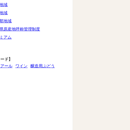
地域
地域
那地域
県原産地呼称管理制度
ミアム
ワード】
ノアール
ワイン
醸造用ぶどう