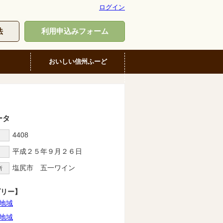
ログイン
法
利用申込みフォーム
おいしい信州ふーど
ータ
4408
D
平成２５年９月２６日
塩尻市 五一ワイン
所
ゴリー】
地域
地域