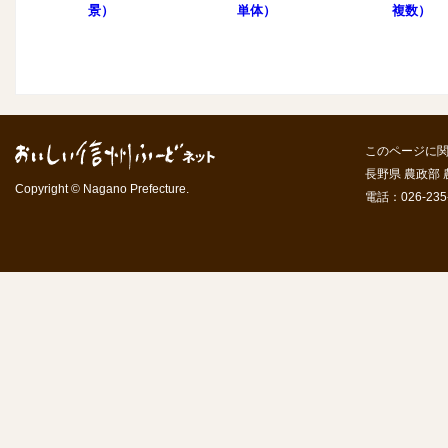
景）
単体）
複数）
このページに
長野県 農政部
Copyright © Nagano Prefecture.
電話：026-235-7