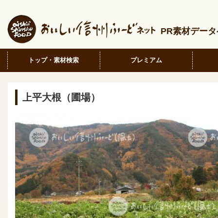
PR素材デー
トップ・素材検索
プレミアム
上平大根（圃場）