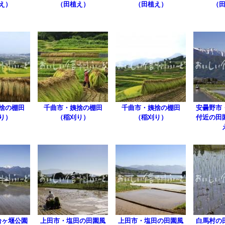
え）
（田植え）
（田植え）
（
捨の棚田
千曲市・姨捨の棚田
千曲市・姨捨の棚田
安曇野市
り）
（稲刈り）
（稲刈り）
付近の田
拾ヶ堰公園
上田市・塩田の田園風
上田市・塩田の田園風
白馬村の