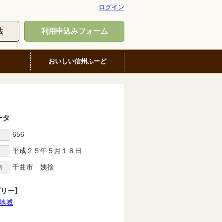
ログイン
法
利用申込みフォーム
おいしい信州ふーど
ータ
656
D
平成２５年５月１８日
千曲市 姨捨
所
ゴリー】
地域