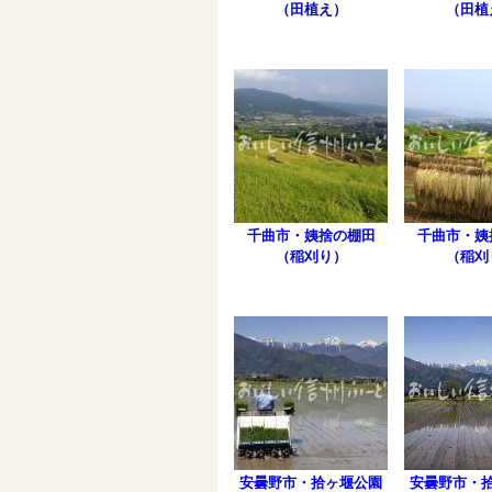
（田植え）
（田植
千曲市・姨捨の棚田
千曲市・姨
（稲刈り）
（稲刈
安曇野市・拾ヶ堰公園
安曇野市・