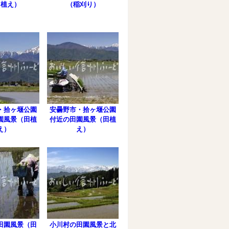
田植え）
（稲刈り）
・拾ヶ堰公園
安曇野市・拾ヶ堰公園
園風景（田植
付近の田園風景（田植
え）
え）
田園風景（田
小川村の田園風景と北