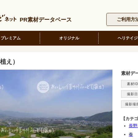
PR素材データベース
ご利用方
プレミアム
オリジナル
ヘリテイジ
植え）
素材デ
素材I
撮影日
撮影場
【カテ
長野
春