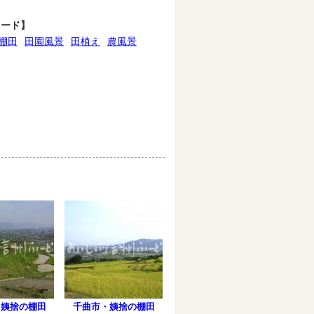
ワード】
棚田
田園風景
田植え
農風景
・姨捨の棚田
千曲市・姨捨の棚田