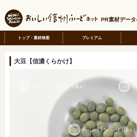
PR素材デー
トップ・素材検索
プレミアム
大豆【信濃くらかけ】