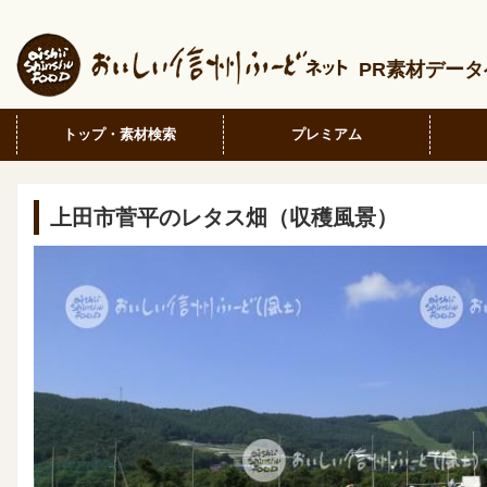
PR素材デー
トップ・素材検索
プレミアム
上田市菅平のレタス畑（収穫風景）