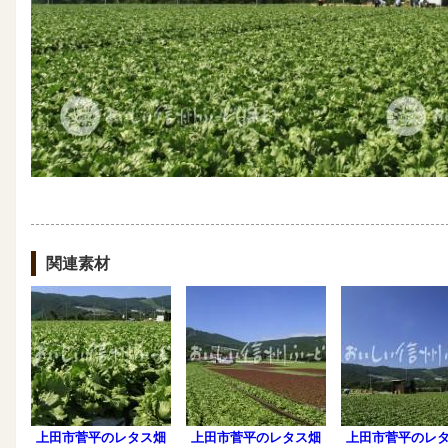
関連素材
上田市菅平のレタス畑
上田市菅平のレタス畑
上田市菅平のレ