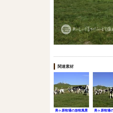
関連素材
美ヶ原牧場の放牧風景
美ヶ原牧場