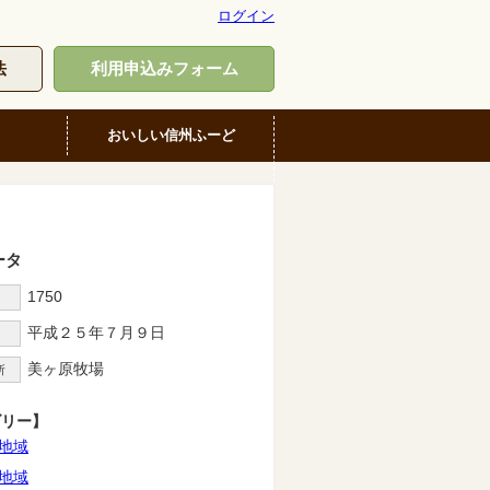
ログイン
法
利用申込みフォーム
おいしい信州ふーど
ータ
1750
D
平成２５年７月９日
美ヶ原牧場
所
ゴリー】
地域
地域