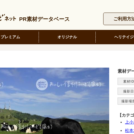
PR素材データベース
ご利用方
プレミアム
オリジナル
ヘリテイジ
素材デ
素材I
撮影日
撮影場
【カテ
上小
松本