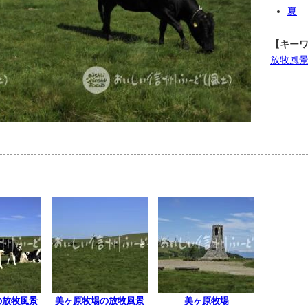
夏
【キー
放牧風
の放牧風景
美ヶ原牧場の放牧風景
美ヶ原牧場