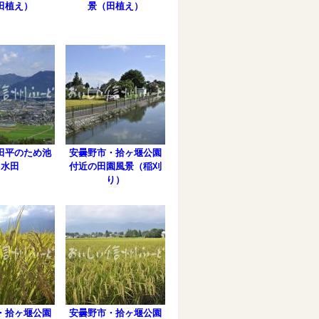
田植え）
景（田植え）
田平のため池
安曇野市・拾ヶ堰公園
と水田
付近の田園風景（稲刈
り）
・拾ヶ堰公園
安曇野市・拾ヶ堰公園