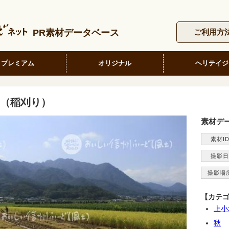
PR素材データベース
ご利用方
プレミアム
オリジナル
ヘリテイジ
（稲刈り）
素材デ
素材I
撮影日
撮影場
【カテ
上小
秋