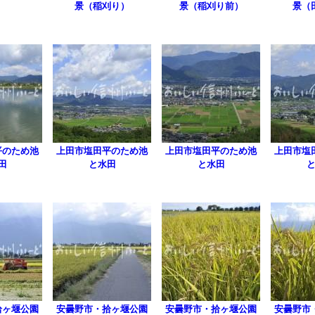
景（稲刈り）
景（稲刈り前）
景（
平のため池
上田市塩田平のため池
上田市塩田平のため池
上田市塩
田
と水田
と水田
拾ヶ堰公園
安曇野市・拾ヶ堰公園
安曇野市・拾ヶ堰公園
安曇野市