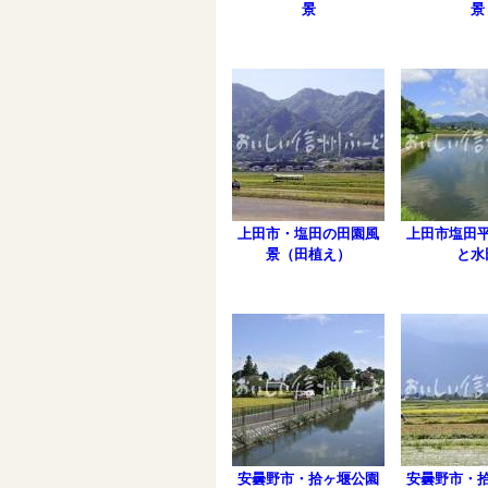
景
景
上田市・塩田の田園風
上田市塩田
景（田植え）
と水
安曇野市・拾ヶ堰公園
安曇野市・