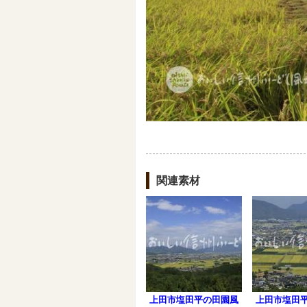
関連素材
上田市塩田平の田園風
上田市塩田