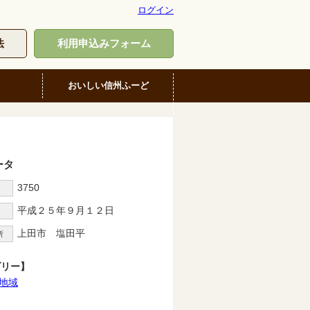
ログイン
法
利用申込みフォーム
おいしい信州ふーど
ータ
3750
D
平成２５年９月１２日
上田市 塩田平
所
ゴリー】
地域