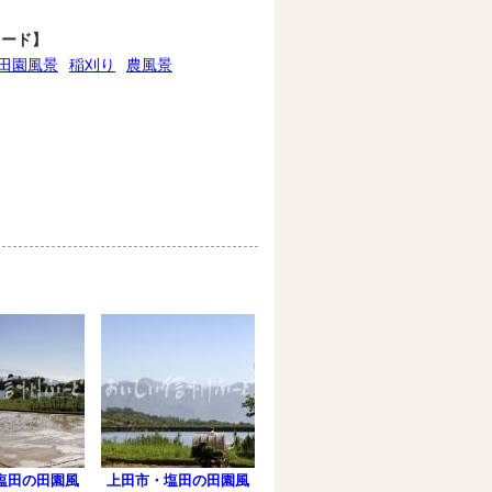
ワード】
田園風景
稲刈り
農風景
塩田の田園風
上田市・塩田の田園風