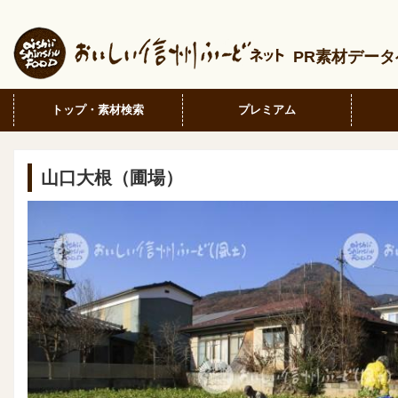
PR素材デー
トップ・素材検索
プレミアム
山口大根（圃場）