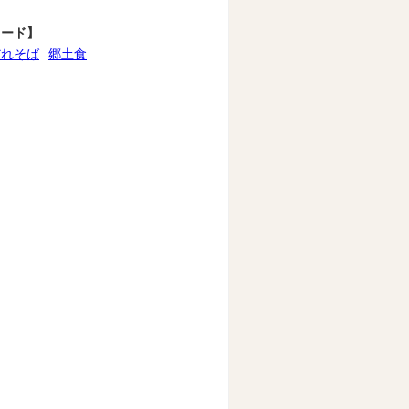
ワード】
だれそば
郷土食