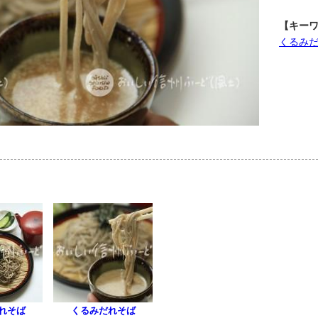
【キー
くるみ
れそば
くるみだれそば