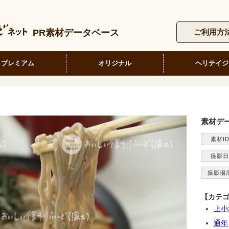
PR素材データベース
ご利用方
プレミアム
オリジナル
ヘリテイジ
素材デ
素材I
撮影日
撮影場
【カテ
上小
通年