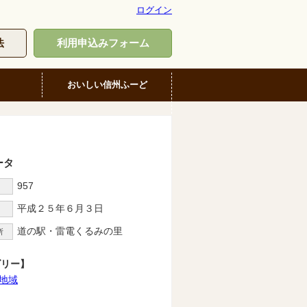
ログイン
法
利用申込みフォーム
おいしい信州ふーど
ータ
957
D
平成２５年６月３日
道の駅・雷電くるみの里
所
ゴリー】
地域