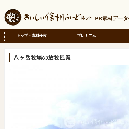
PR素材デー
トップ・素材検索
プレミアム
八ヶ岳牧場の放牧風景