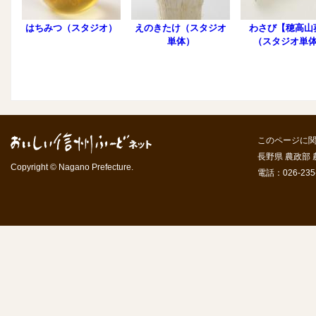
はちみつ（スタジオ）
えのきたけ（スタジオ
わさび【穂高山
単体）
（スタジオ単
このページに
長野県 農政部
Copyright © Nagano Prefecture.
電話：026-235-7