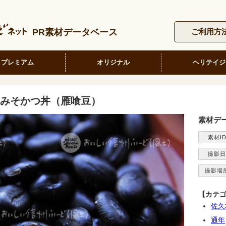
PR素材データベース
ご利用方
プレミアム
オリジナル
ヘリテイジ
みそかつ丼（雁喰豆）
素材デ
素材I
撮影日
撮影場
【カテ
佐久
通年