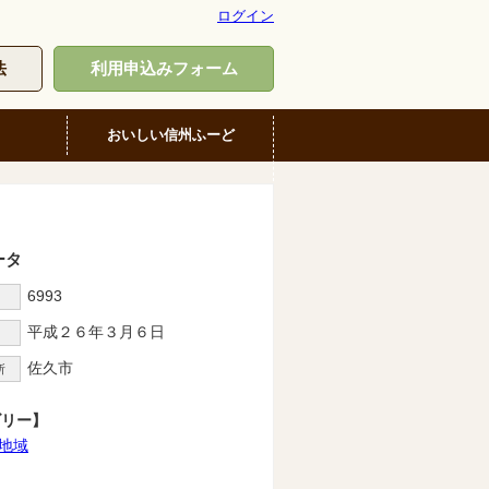
ログイン
法
利用申込みフォーム
おいしい信州ふーど
ータ
6993
D
平成２６年３月６日
佐久市
所
ゴリー】
地域