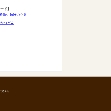
ワード】
雁喰い味噌カツ丼
そかつどん
ださい。