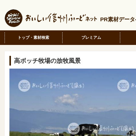
PR素材デー
トップ・素材検索
プレミアム
高ボッチ牧場の放牧風景