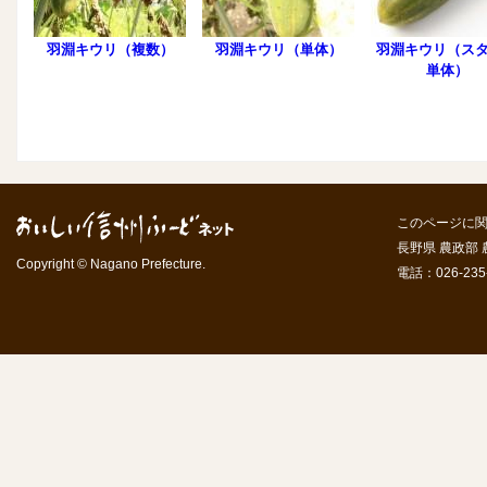
羽淵キウリ（複数）
羽淵キウリ（単体）
羽淵キウリ（ス
単体）
このページに
長野県 農政部
Copyright © Nagano Prefecture.
電話：026-235-7