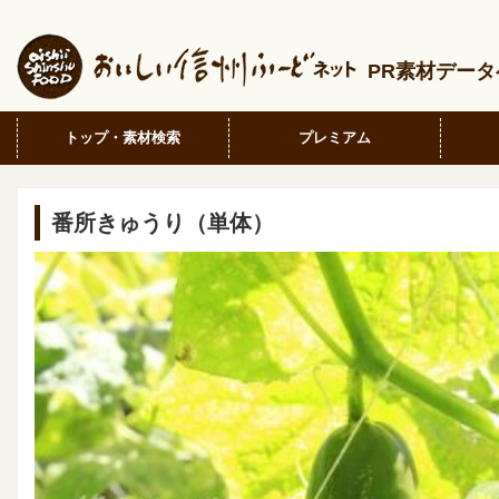
PR素材デー
トップ・素材検索
プレミアム
番所きゅうり（単体）