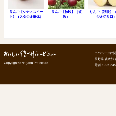
りんご【シナノスイー
りんご【秋映】（複
りんご【秋映】
ト】（スタジオ単体）
数）
ジオ切り口
このページに
長野県 農政部
Copyright © Nagano Prefecture.
電話：026-235-7