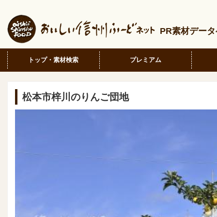
PR素材デー
トップ・素材検索
プレミアム
松本市梓川のりんご団地