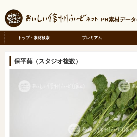
PR素材デー
トップ・素材検索
プレミアム
保平蕪（スタジオ複数）