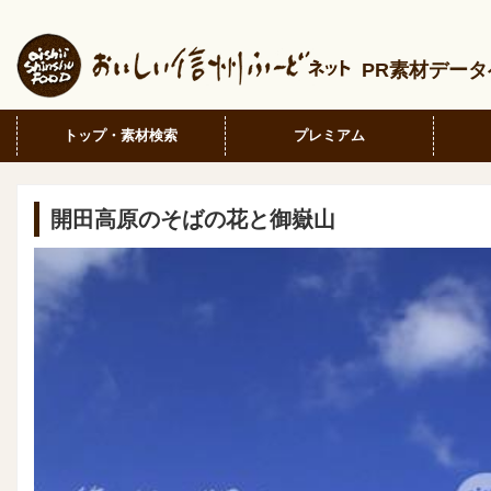
PR素材デー
トップ・素材検索
プレミアム
開田高原のそばの花と御嶽山