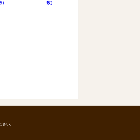
数）
数）
ださい。