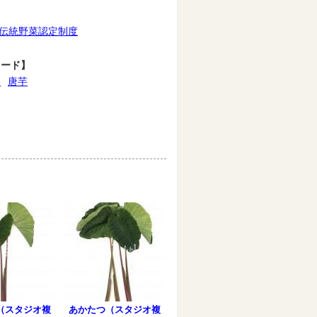
伝統野菜認定制度
ワード】
つ
唐芋
（スタジオ複
あかたつ（スタジオ複