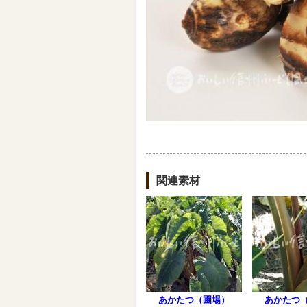
関連素材
あかたつ（圃場）
あかたつ