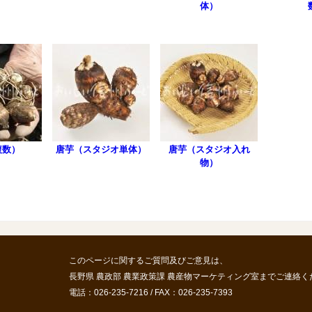
体）
複数）
唐芋（スタジオ単体）
唐芋（スタジオ入れ
物）
このページに関するご質問及びご意見は、
長野県 農政部 農業政策課 農産物マーケティング室までご連絡く
電話：026-235-7216 / FAX：026-235-7393