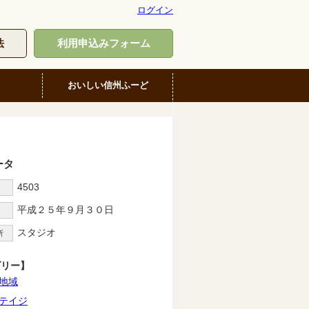
ログイン
法
利用申込みフォーム
おいしい信州ふーど
ータ
4503
D
平成２５年９月３０日
スタジオ
所
ゴリー】
地域
テイジ