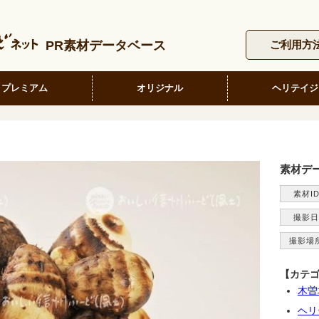
PR素材データベース
ご利用方
プレミアム
オリジナル
ヘリテイジ
素材デ
素材I
撮影日
撮影場
【カテ
木曽
ヘリ