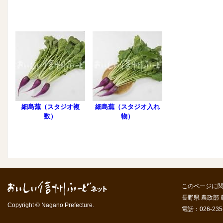
細島蕪（スタジオ複
細島蕪（スタジオ入れ
数）
物）
このページに
長野県 農政部
Copyright © Nagano Prefecture.
電話：026-235-7