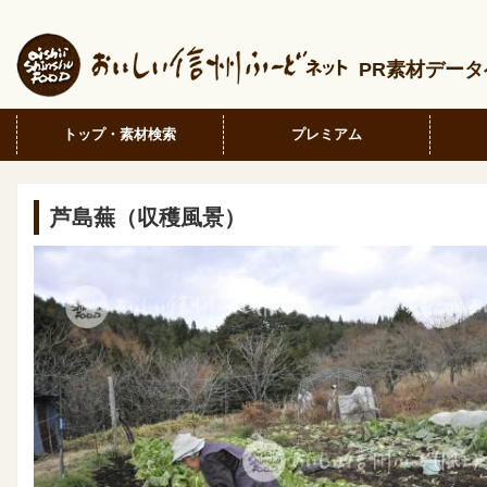
PR素材デー
トップ・素材検索
プレミアム
芦島蕪（収穫風景）