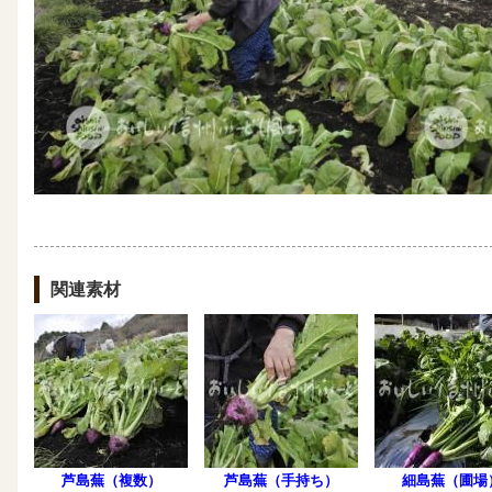
関連素材
芦島蕪（複数）
芦島蕪（手持ち）
細島蕪（圃場