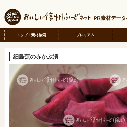
PR素材デー
トップ・素材検索
プレミアム
細島蕪の赤かぶ漬