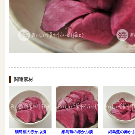
関連素材
細島蕪の赤かぶ漬
細島蕪の赤かぶ漬
細島蕪の赤か