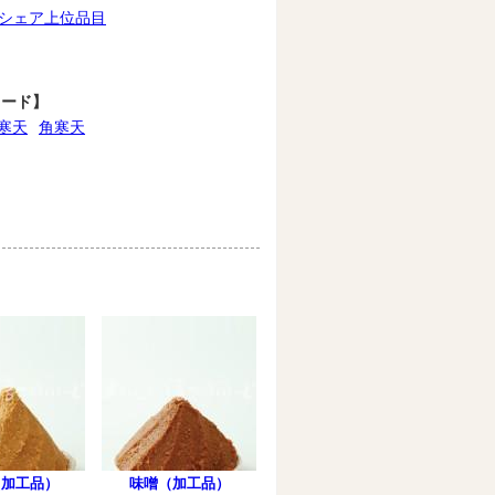
シェア上位品目
ワード】
寒天
角寒天
（加工品）
味噌（加工品）