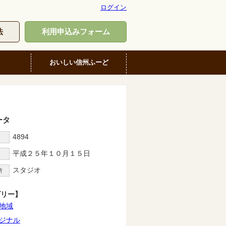
ログイン
法
利用申込みフォーム
おいしい信州ふーど
ータ
4894
D
平成２５年１０月１５日
スタジオ
所
ゴリー】
地域
ジナル