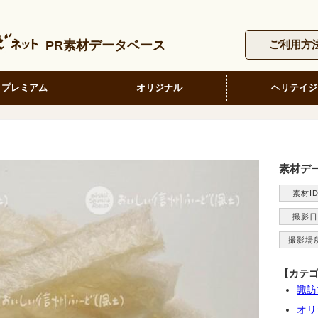
PR素材データベース
ご利用方
プレミアム
オリジナル
ヘリテイジ
素材デ
素材I
撮影日
撮影場
【カテ
諏訪
オリ