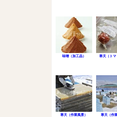
味噌（加工品）
寒天（トマ
寒天（作業風景）
寒天（作