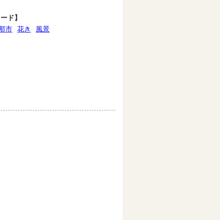
ワード】
那市
花き
風景