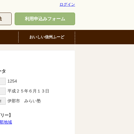
ログイン
法
利用申込みフォーム
おいしい信州ふーど
ータ
1254
D
平成２５年６月１３日
伊那市 みらい塾
所
ゴリー】
那地域