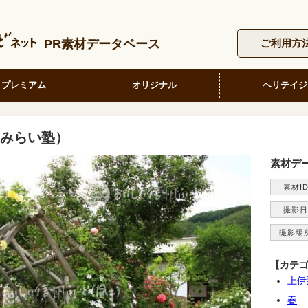
PR素材データベース
ご利用方
プレミアム
オリジナル
ヘリテイジ
みらい塾）
素材デ
素材I
撮影日
撮影場
【カテ
上伊
春