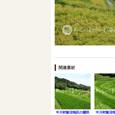
関連素材
中川村飯沼地区の棚田
中川村飯沼