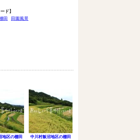
ワード】
棚田
田園風景
沼地区の棚田
中川村飯沼地区の棚田