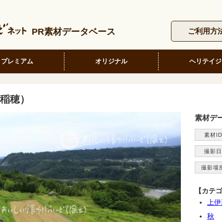
PR素材データベース
ご利用方
プレミアム
オリジナル
ヘリテイジ
稲穂）
素材デ
素材I
撮影日
撮影場
【カテ
上伊
秋