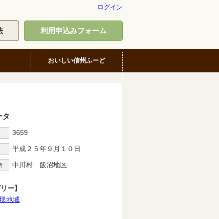
ログイン
法
利用申込みフォーム
おいしい信州ふーど
ータ
3659
D
平成２５年９月１０日
中川村 飯沼地区
所
ゴリー】
那地域