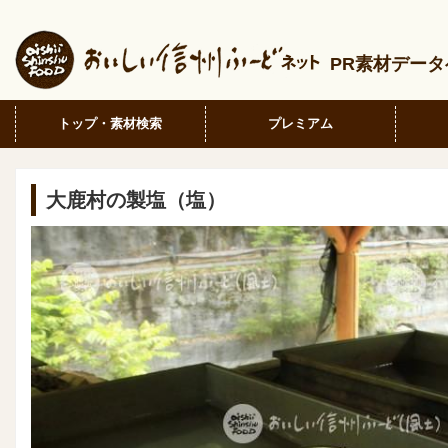
PR素材デー
トップ・素材検索
プレミアム
大鹿村の製塩（塩）