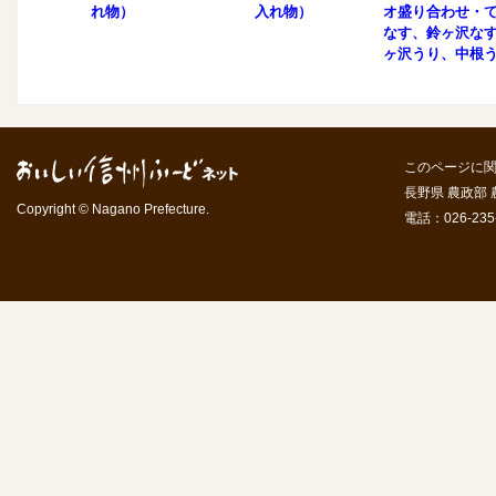
れ物）
入れ物）
オ盛り合わせ・
なす、鈴ヶ沢な
ヶ沢うり、中根
清内路きゅうり
路黄いも、下栗
このページに
長野県 農政部
Copyright © Nagano Prefecture.
電話：026-235-7