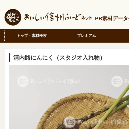
PR素材デー
トップ・素材検索
プレミアム
清内路にんにく（スタジオ入れ物）