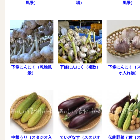
風景）
場）
風景）
下條にんにく（乾燥風
下條にんにく（複数）
下條にんにく（
景）
オ入れ物）
中根うり（スタジオ入
ていざなす（スタジオ
伝統野菜７種（