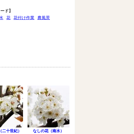
ワード】
水
花
花付け作業
農風景
（二十世紀）
なしの花（南水）