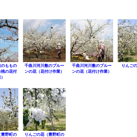
敷のももの
千曲川河川敷のプルー
千曲川河川敷のプルー
りんご
白桃の花付
ンの花（花付け作業）
ンの花（花付け作業）
業）
（豊野町の
りんごの花（豊野町の