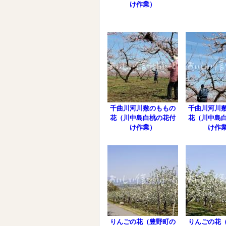
け作業）
千曲川河川敷のももの
千曲川河川
花（川中島白桃の花付
花（川中島
け作業）
け作
りんごの花（豊野町の
りんごの花