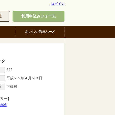
ログイン
法
利用申込みフォーム
おいしい信州ふーど
ータ
299
D
平成２５年４月２３日
下條村
所
ゴリー】
地域