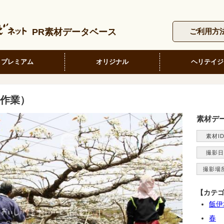
PR素材データベース
ご利用方
プレミアム
オリジナル
ヘリテイジ
作業）
素材デ
素材I
撮影日
撮影場
【カテ
飯伊
春