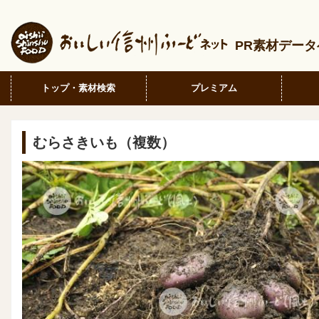
PR素材デー
トップ・素材検索
プレミアム
むらさきいも（複数）