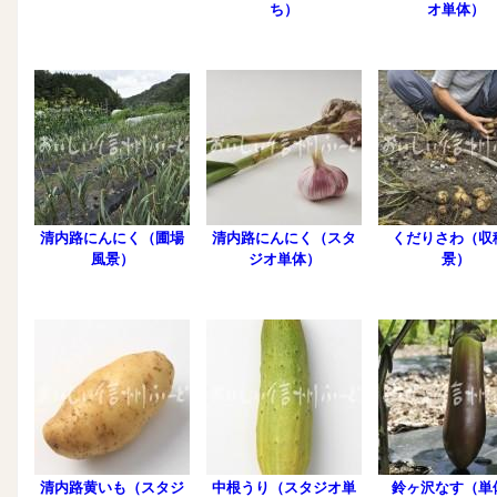
ち）
オ単体）
清内路にんにく（圃場
清内路にんにく（スタ
くだりさわ（収
風景）
ジオ単体）
景）
清内路黄いも（スタジ
中根うり（スタジオ単
鈴ヶ沢なす（単