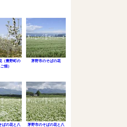
花（豊野町の
茅野市のそばの花
んご畑）
そばの花と八
茅野市のそばの花と八