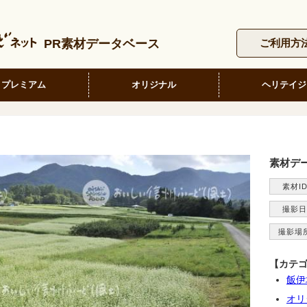
PR素材データベース
ご利用方
プレミアム
オリジナル
ヘリテイジ
素材デ
素材I
撮影日
撮影場
【カテ
飯伊
オリ