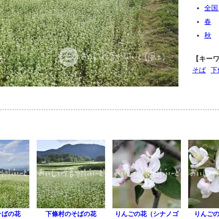
全国
春
秋
【キー
そば
下
そばの花
下條村のそばの花
りんごの花（シナノゴ
りんご