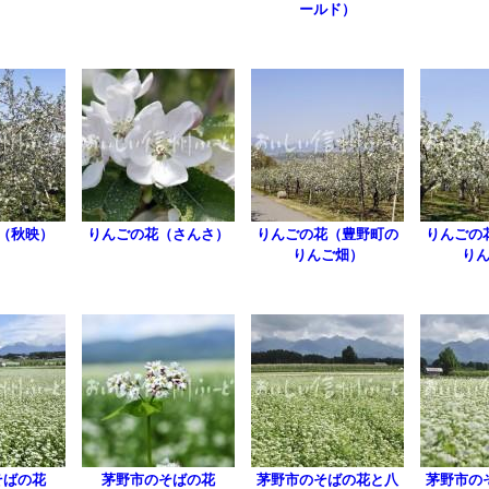
ールド）
（秋映）
りんごの花（さんさ）
りんごの花（豊野町の
りんごの
りんご畑）
り
そばの花
茅野市のそばの花
茅野市のそばの花と八
茅野市の