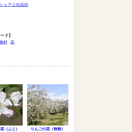
シェア上位品目
ワード】
條村
花
の花（ふじ）
りんごの花（秋映）