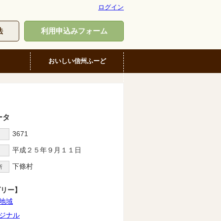
ログイン
法
利用申込みフォーム
おいしい信州ふーど
ータ
3671
D
平成２５年９月１１日
下條村
所
ゴリー】
地域
ジナル