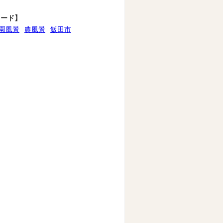
ワード】
園風景
農風景
飯田市