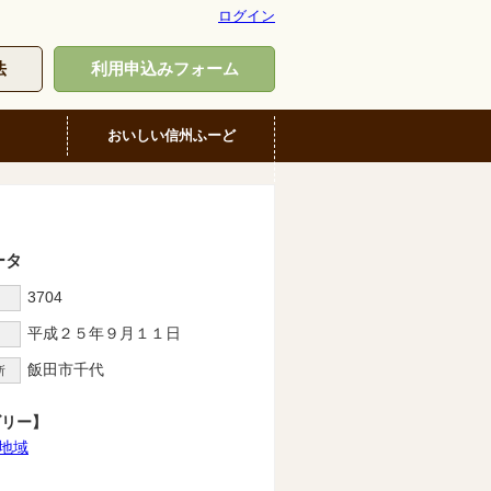
ログイン
法
利用申込みフォーム
おいしい信州ふーど
ータ
3704
D
平成２５年９月１１日
飯田市千代
所
ゴリー】
地域