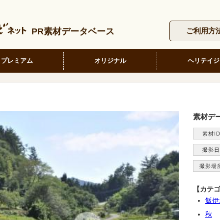
PR素材データベース
ご利用方
プレミアム
オリジナル
ヘリテイジ
素材デ
素材I
撮影日
撮影場
【カテ
飯伊
秋