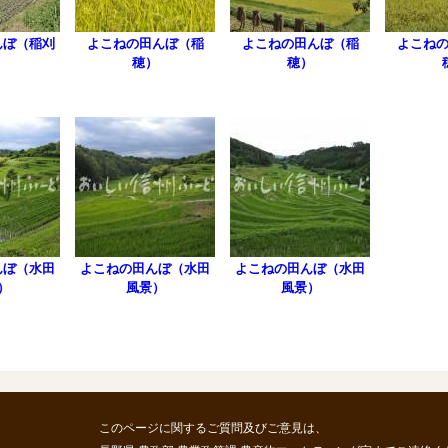
んぼ（稲刈
よこねの田んぼ（稲
よこねの田んぼ（稲
よこね
）
穂）
穂）
んぼ（水田
よこねの田んぼ（水田
よこねの田んぼ（水田
）
風景）
風景）
このページに関するご質問及びご意見は、