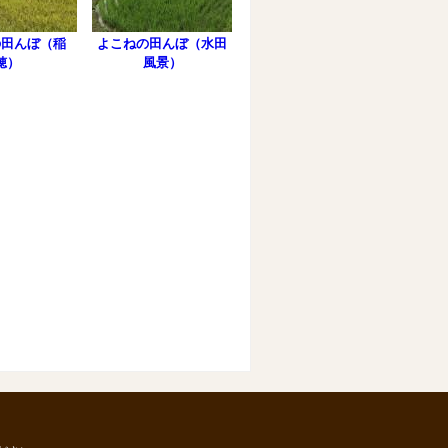
の田んぼ（稲
よこねの田んぼ（水田
穂）
風景）