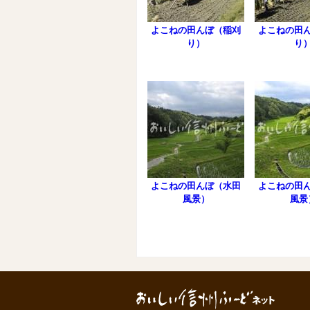
よこねの田んぼ（稲刈
よこねの田
り）
り
よこねの田んぼ（水田
よこねの田
風景）
風景