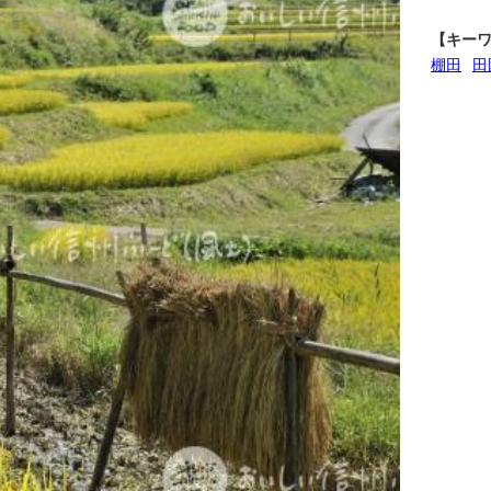
【キー
棚田
田