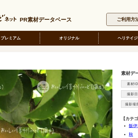
PR素材データベース
ご利用方
プレミアム
オリジナル
ヘリテイジ
素材デ
素材I
撮影日
撮影場
【カテ
飯伊
秋