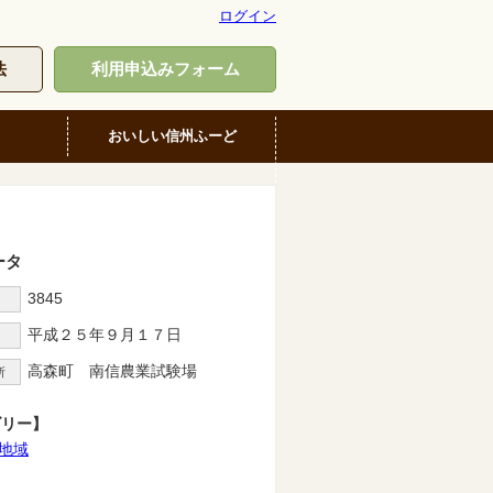
ログイン
法
利用申込みフォーム
おいしい信州ふーど
ータ
3845
D
平成２５年９月１７日
高森町 南信農業試験場
所
ゴリー】
地域