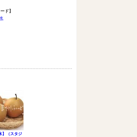
ワード】
水
水】（スタジ