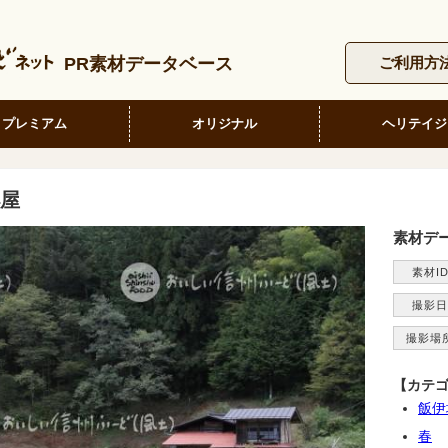
PR素材データベース
ご利用方
プレミアム
オリジナル
ヘリテイジ
屋
素材デ
素材I
撮影日
撮影場
【カテ
飯伊
春