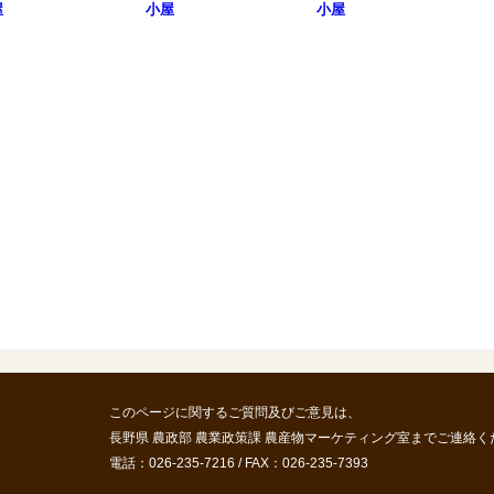
屋
小屋
小屋
このページに関するご質問及びご意見は、
長野県 農政部 農業政策課 農産物マーケティング室までご連絡く
電話：026-235-7216 / FAX：026-235-7393