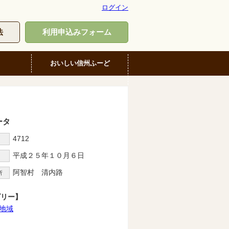
ログイン
法
利用申込みフォーム
おいしい信州ふーど
ータ
4712
D
平成２５年１０月６日
阿智村 清内路
所
ゴリー】
地域