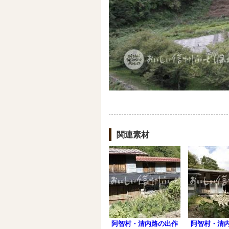
関連素材
阿智村・清内路の出作
阿智村・清