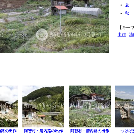
夏
秋
【キー
出作
清
内路の出作
阿智村・清内路の出作
阿智村・清内路の出作
つけば