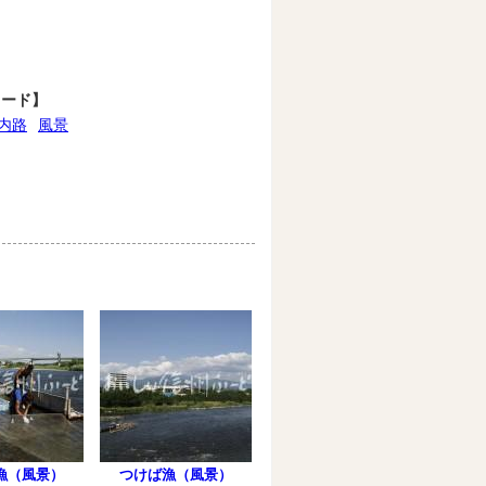
ワード】
内路
風景
漁（風景）
つけば漁（風景）