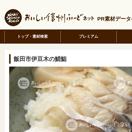
PR素材デー
トップ・素材検索
プレミアム
飯田市伊豆木の鯖鮨