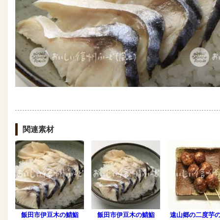
関連素材
飯田市伊豆木の鯖鮨
飯田市伊豆木の鯖鮨
遠山郷の二度芋