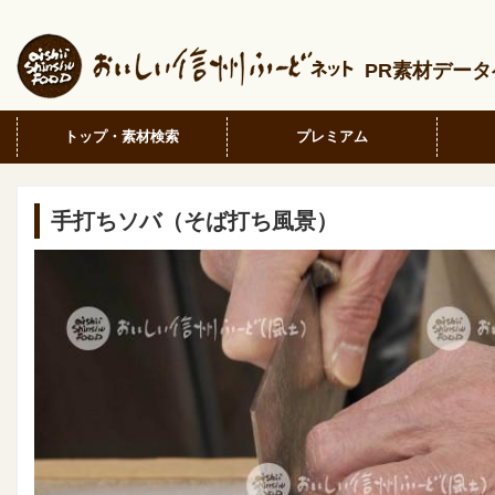
PR素材デー
トップ・素材検索
プレミアム
手打ちソバ（そば打ち風景）