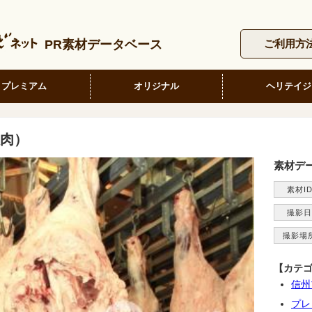
PR素材データベース
ご利用方
プレミアム
オリジナル
ヘリテイジ
肉）
素材デ
素材I
撮影日
撮影場
【カテ
信州
プレ