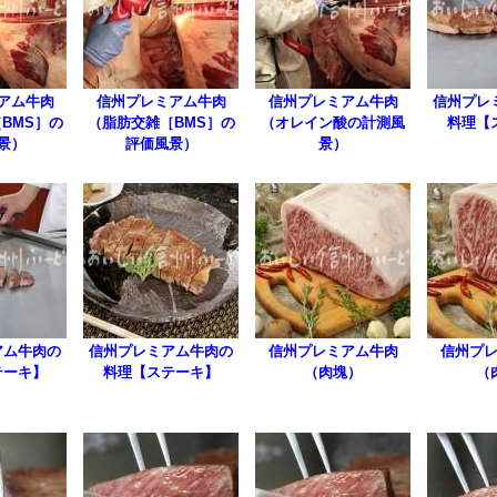
アム牛肉
信州プレミアム牛肉
信州プレミアム牛肉
信州プレ
BMS］の
（脂肪交雑［BMS］の
（オレイン酸の計測風
料理【
景）
評価風景）
景）
アム牛肉の
信州プレミアム牛肉の
信州プレミアム牛肉
信州プ
テーキ】
料理【ステーキ】
（肉塊）
（