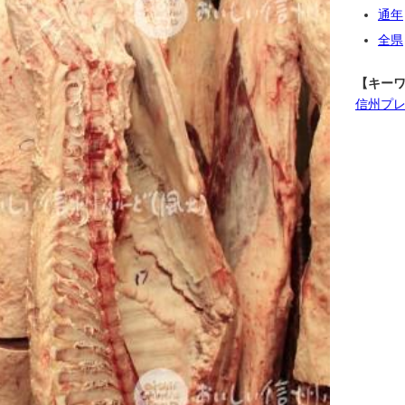
通年
全県
【キー
信州プ