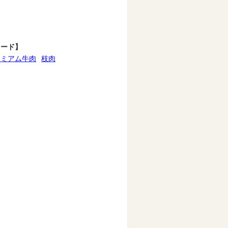
ワード】
レミアム牛肉
枝肉