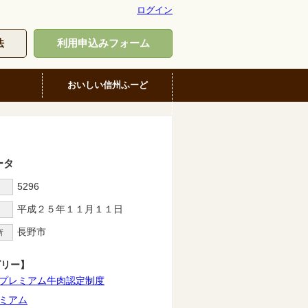
ログイン
法
利用申込みフォーム
おいしい信州ふーど
ータ
5296
D
平成２５年１１月１１日
長野市
所
ゴリー】
プレミアム牛肉認定制度
ミアム