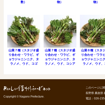
数）
物）
物）
山菜７種（スタジオ盛
山菜７種（スタジオ盛
山菜６種（スタ
り合わせ・ワラビ、ギ
り合わせ・ワラビ、ギ
り合わせ・ワラ
ョウジャニンニク、タ
ョウジャニンニク、タ
ョウジャニンニ
ラノメ、ウド、コゴ
ラノメ、ウド、コシア
ラノメ、ウド、
ミ、コシアブラ、ヤマ
ブラ、ヤマブキ）
ミ、コシアブ
ブキ）
このページに
長野県 農政部
Copyright © Nagano Prefecture.
電話：026-235-7