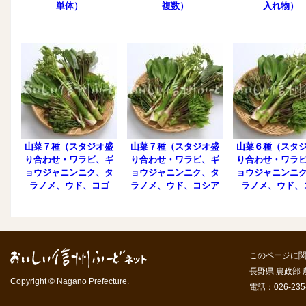
単体）
複数）
入れ物）
山菜７種（スタジオ盛
山菜７種（スタジオ盛
山菜６種（スタ
り合わせ・ワラビ、ギ
り合わせ・ワラビ、ギ
り合わせ・ワラ
ョウジャニンニク、タ
ョウジャニンニク、タ
ョウジャニンニ
ラノメ、ウド、コゴ
ラノメ、ウド、コシア
ラノメ、ウド、
ミ、コシアブラ、ヤマ
ブラ、ヤマブキ）
ミ、コシアブ
ブキ）
このページに
長野県 農政部
Copyright © Nagano Prefecture.
電話：026-235-7