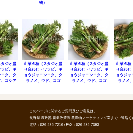
）
物）
スタジオ盛
山菜６種（スタジオ盛
山菜６種（スタジオ盛
山菜６種
ワラビ、ギ
り合わせ・ワラビ、ギ
り合わせ・ワラビ、ギ
り合わせ
ンニク、タ
ョウジャニンニク、タ
ョウジャニンニク、タ
ョウジャ
ド、コシア
ラノメ、ウド、コゴ
ラノメ、ウド、コゴ
ラノメ
マブキ）
ミ、コシアブラ）
ミ、コシアブラ）
ミ、コ
このページに関するご質問及びご意見は、
長野県 農政部 農業政策課 農産物マーケティング室までご連絡く
電話：026-235-7216 / FAX：026-235-7393