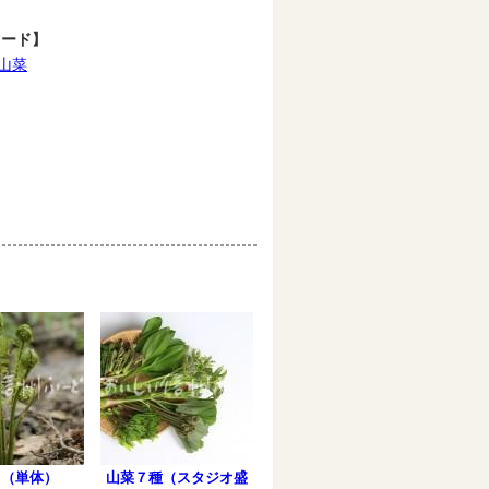
ワード】
山菜
ミ（単体）
山菜７種（スタジオ盛