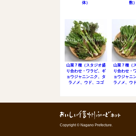
体）
数
山菜７種（スタジオ盛
山菜７種（
り合わせ・ワラビ、ギ
り合わせ・
ョウジャニンニク、タ
ョウジャニ
ラノメ、ウド、コゴ
ラノメ、ウ
ミ、コシアブラ、ヤマ
ブラ、ヤ
ブキ）
Copyright © Nagano Prefecture.