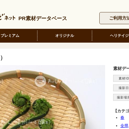
PR素材データベース
ご利用方
プレミアム
オリジナル
ヘリテイジ
）
素材デ
素材I
撮影日
撮影場
【カテ
春
全県