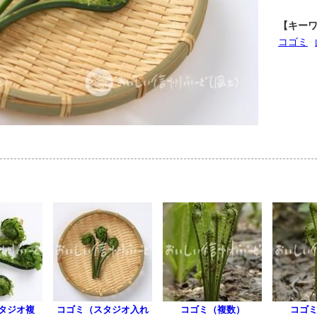
【キー
コゴミ
タジオ複
コゴミ（スタジオ入れ
コゴミ（複数）
コゴ