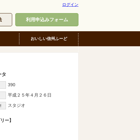
ログイン
法
利用申込みフォーム
おいしい信州ふーど
ータ
390
D
平成２５年４月２６日
スタジオ
所
ゴリー】