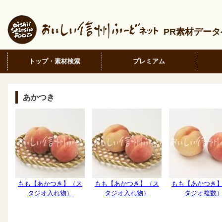
PR素材デー
トップ・素材検索
プレミアム
あかつき
もも【あかつき】（ス
もも【あかつき】（ス
もも【あかつき
タジオ入れ物）
タジオ入れ物）
タジオ複数