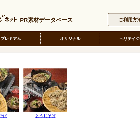
PR素材データベース
ご利用方
プレミアム
オリジナル
ヘリテイジ
そば
とうじそば