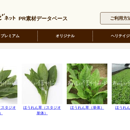
PR素材データベース
ご利用方
プレミアム
オリジナル
ヘリテイジ
（スタジオ
ほうれん草（スタジオ
ほうれん草（単体）
ほうれ
）
単体）