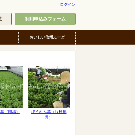
ログイン
法
利用申込みフォーム
おいしい信州ふーど
ん草（圃場）
ほうれん草（収穫風
景）