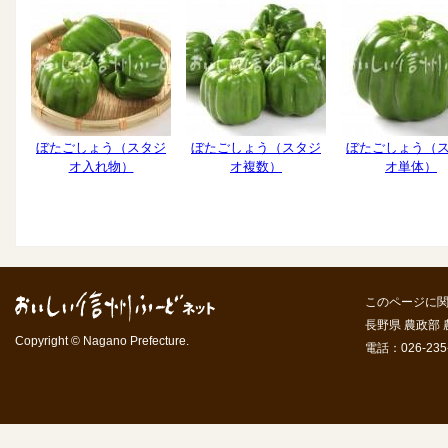
ぼたごしょう（スタジ
ぼたごしょう（スタジ
ぼたごしょう（
オ入れ物）
オ複数）
オ単体）
このページに
長野県 農政部
Copyright © Nagano Prefecture.
電話：026-235-7