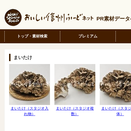
PR素材デー
トップ・素材検索
プレミアム
まいたけ
まいたけ（スタジオ入
まいたけ（スタジオ複
まいたけ（スタ
れ物）
数）
体）