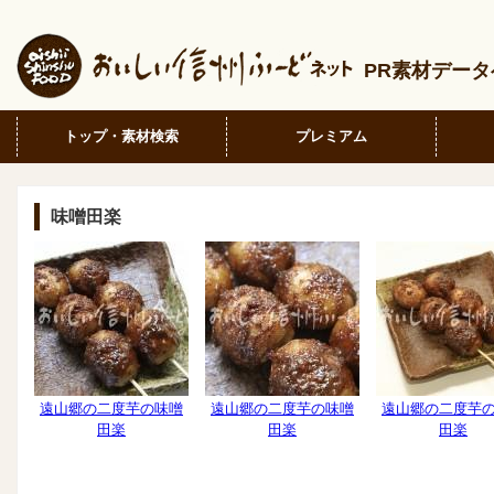
PR素材デー
トップ・素材検索
プレミアム
味噌田楽
遠山郷の二度芋の味噌
遠山郷の二度芋の味噌
遠山郷の二度芋
田楽
田楽
田楽