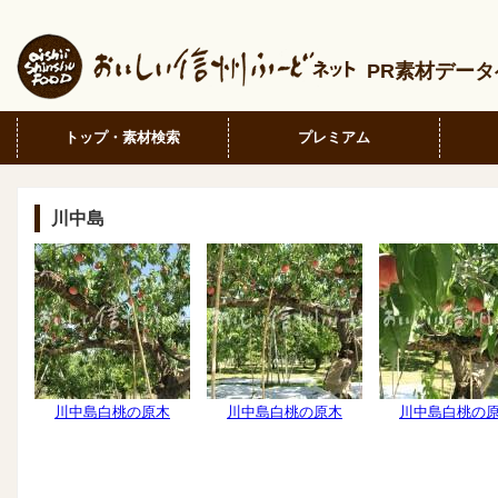
PR素材デー
トップ・素材検索
プレミアム
川中島
川中島白桃の原木
川中島白桃の原木
川中島白桃の