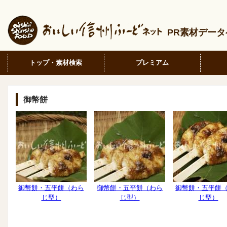
PR素材デー
トップ・素材検索
プレミアム
御幣餅
御幣餅・五平餅（わら
御幣餅・五平餅（わら
御幣餅・五平餅
じ型）
じ型）
じ型）